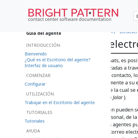
•
日本語
•
العربية
•
français
•
한국어
•
Deutsc
Guía del agente
Casos y correo elect
INTRODUCCIÓN
Bienvenido
¿Qué es el Escritorio del agente?
Además de las llamadas y los chats, es pos
Interfaz de usuario
solicitudes de los clientes realizadas a tr
de las practicas de su centro de contacto, lo
COMENZAR
pueden ser entregados directamente a su esc
Configurar
aparecer en la cola de equipo de la cual se
UTILIZACIÓN
manualmente (i.e., el metodo de
Jalar
).
Trabajar en el Escritorio del agente
Los correos electrónicos también pueden se
TUTORIALES
caso, aparecerán en su cola personal, de l
Tutoriales
manualmente. Por último, otros agentes pue
AYUDA
Una vez que haya aceptado un correo elect