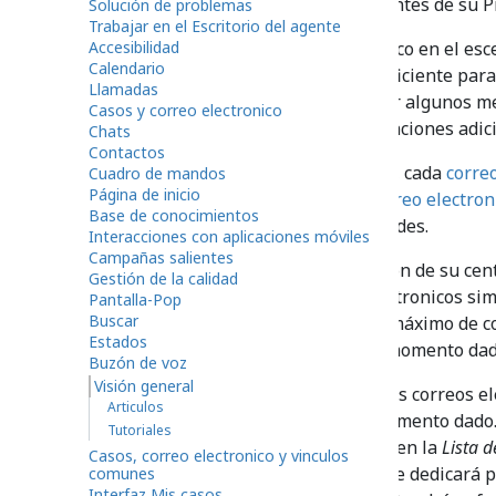
cola, todos los pasos subsiguientes de su 
Solución de problemas
Trabajar en el Escritorio del agente
Accesibilidad
Procesando un correo electronico en el esc
Calendario
la pregunta del cliente sera suficiente par
Llamadas
más complejos pueden implicar algunos me
Casos y correo electronico
contacto al cliente y/o comunicaciones adici
Chats
Contactos
Para soportar estos escenarios, cada
correo
Cuadro de mandos
Página de inicio
vinculo común
. Véase
Casos, correo electro
Base de conocimientos
información sobre estas entidades.
Interacciones con aplicaciones móviles
Campañas salientes
Dependiendo de la configuracion de su cen
Gestión de la calidad
manejar multiples correos electronicos si
Pantalla-Pop
Buscar
sistema le indicará el número máximo de c
Estados
activos en su escritorio en un momento dad
Buzón de voz
Visión general
Independientemente de cuántos correos ele
Articulos
ellos estará enfocado en un momento dado. 
Tutoriales
esta actualmente seleccionado en la
Lista 
Casos, correo electronico y vinculos
trabajo del correo electronico se dedicará 
comunes
Interfaz Mis casos