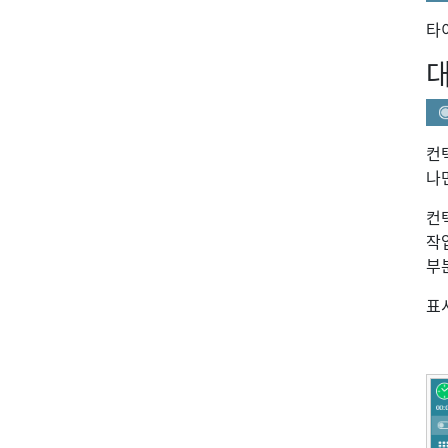
타
컨
나
컨
작
부
표