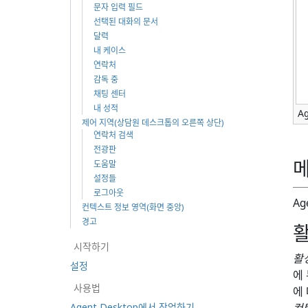
문자 입력 필드
선택된 대화의 문서
달력
내 케이스
연락처
감독 중
채팅 센터
내 성적
A
제어 지역(상담원 데스크톱의 오른쪽 상단)
연락처 검색
전광판
메
도움말
설정들
로그아웃
A
컨텍스트 정보 영역(화면 중앙)
경고
활
시작하기
활
설정
에
사용법
에
Agent Desktop에서 작업하기