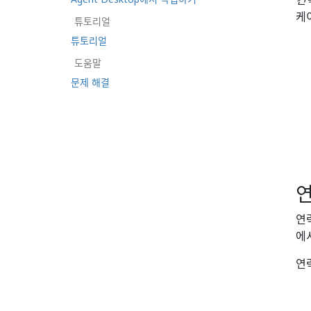
컨
케
튜토리얼
튜토리얼
도움말
문제 해결
연
연
에
연