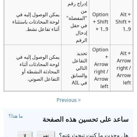
إدراج رقم
من
Alt +
Option
يمكن الوصول إليه في
"المفضلة"
Shift +
+ Shift
لوحة المحادثات باستثناء
في حقل
1...9
+ 1...9
أثناء تفاعل نشط.
إدخال
الرقم
Option
Alt +
تحديد
+
يمكن الوصول إليه في
Arrow
التفاعل
Arrow
لوحة المحادثات أثناء
right /
التالي
right /
المحادثة النشطة أو
Arrow
والسابق
Arrow
التفاعل الصوتي.
left
في AIL
left
< Previous
ما هذا؟
ساعد على تحسين هذه الصفحة
هل وجدت ما كنت تبحث عنه؟
نعم
لا