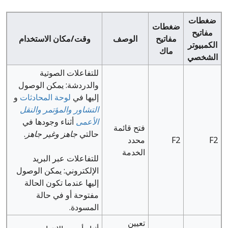
ضغطات
ضغطات
مفاتيح
مفاتيح
الوصف
وقت/مكان الاستخدام
الكمبيوتر
ماك
الشخصي
للتفاعلات الصوتية
والدردشة: يمكن الوصول
إليها في
لوحة المحادثات
و
التشاور والمؤتمر والنقل
الأعمى
أثناء وجودها في
فتح قائمة
حالتي
جاهز
وغير جاهز
.
F2
F2
محدد
الخدمة
للتفاعلات عبر البريد
الإلكتروني: يمكن الوصول
إليها عندما تكون الحالة
مفتوحة أو في حالة
المسودة.
تعيين