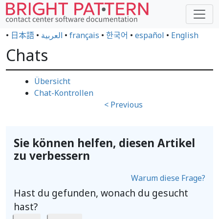
•
日本語
•
العربية
•
français
•
한국어
•
español
•
English
Chats
Übersicht
Chat-Kontrollen
< Previous
Sie können helfen, diesen Artikel
zu verbessern
Warum diese Frage?
Hast du gefunden, wonach du gesucht
hast?