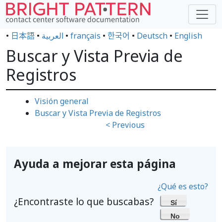
•
日本語
•
العربية
•
français
•
한국어
•
Deutsch
•
English
Buscar y Vista Previa de
Registros
Visión general
Buscar y Vista Previa de Registros
< Previous
Ayuda a mejorar esta página
¿Qué es esto?
¿Encontraste lo que buscabas?
Sí
No