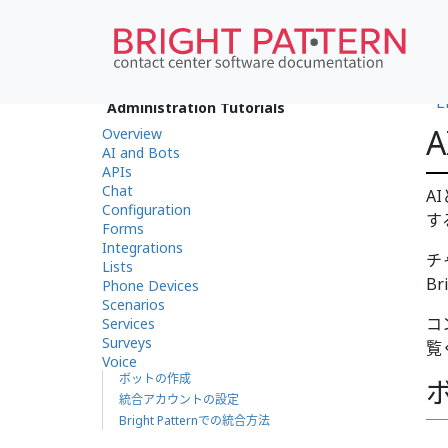
•
E
Administration Tutorials
Overview
AI and Bots
APIs
Chat
A
Configuration
す
Forms
Integrations
チ
Lists
B
Phone Devices
Scenarios
コ
Services
Surveys
覧
Voice
ボットの作成
統合アカウントの設定
Bright Patternでの統合方法