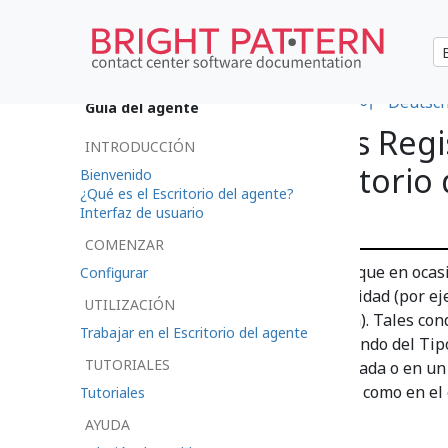
•
日本語
•
العربية
•
français
•
한국어
•
Deutsc
Guía del agente
Cómo Enviar los Regis
INTRODUCCIÓN
Aplicación Escritorio
Bienvenido
¿Qué es el Escritorio del agente?
administrador
Interfaz de usuario
COMENZAR
Durante su trabajo, es posible que en oca
Configurar
le impidan trabajar con normalidad (por ej
UTILIZACIÓN
realizar una operación deseada). Tales c
Trabajar en el Escritorio del agente
de mensajes de error. Dependiendo del Tip
TUTORIALES
aparecer en una ventana separada o en un 
aplicación Escritorio del agente como en el
Tutoriales
AYUDA