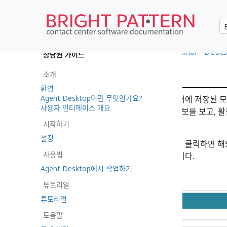
•
日本語
•
العربية
•
français
•
español
•
Deuts
상담원 가이드
검색
소개
환영
Agent Desktop이란 무엇인가요?
연락처 검색 페이지에서는 컨택 센터에 저장된 모
사용자 인터페이스 개요
처 항목을 관리하고, 연락처 상세 정보를 보고, 
니다.
시작하기
설정
연락처 리스트에서 연락처의 이름을 클릭하면 해당
사용법
개인의 모든 연락처 정보가 표시됩니다.
Agent Desktop에서 작업하기
튜토리얼
튜토리얼
도움말