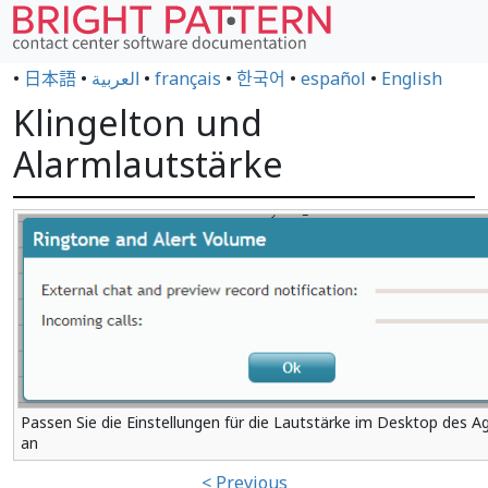
•
日本語
•
العربية
•
français
•
한국어
•
español
•
English
Klingelton und
Alarmlautstärke
Passen Sie die Einstellungen für die Lautstärke im Desktop des A
an
< Previous