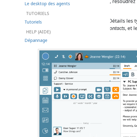
vous gérerez les cas des clients, résoudrez
Le desktop des agents
relations fructueuses avec eux.
TUTORIELS
Le
Guide de l'agent
explique en Détails les 
Tutoriels
avoir avec les clients, appelés
contacts
, et 
HELP (AIDE)
Dépannage