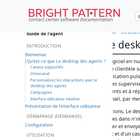
•
日本語
•
العربية
•
한국어
•
español
•
Deutsc
Guide de l'agent
Qu'est-ce que le des
INTRODUCTION
Bienvenue
Le desktop des agents est un logiciel en nu
Qu'est-ce que Le desktop des agents ?
Canaux supportés
entreprises à fournir un service clientèle 
Omnicanal
clients. Plate-forme de communication puis
Personnalisez les interactions avec le
agents des centres de contact, les supervis
desktop des agents
nouer des relations avec les clients et à 
Campagnes
par téléphone, par Chat, par email, par mes
Interface utilisateur intuitive
Présentation de l'interface utilisateur
Conçu pour faciliter les interactions, Le d
DÉMARRAGE (DÉMARAGE)
correspondre avec des personnes dans n'imp
Configuration
quel navigateur Web. Pour parler et envoye
connexion Internet à haut débit et d'un cas
UTILISATION