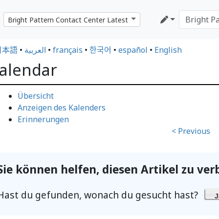
日本語
•
العربية
•
français
•
한국어
•
español
•
English
alendar
Übersicht
Anzeigen des Kalenders
Erinnerungen
< Previous
Sie können helfen, diesen Artikel zu ver
Hast du gefunden, wonach du gesucht hast?
J