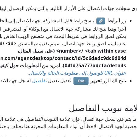
ي سجلات جهات الاتصال على الأزرار التالية، والتي يمكن الوصول إليه
زر
الرابط
بنسخ رابط قابل للمشاركة لجهة الاتصال إلى الح
آخر؛ وهذا يتيح لك مشاركة جهة الاتصال مع الوكلاء أو المشرفين 
يمكن لصق الروابط في شريط البحث في متصفح الويب الخاص بك
عندما يتم لصق رابط جهة اتصال، سيتم تقديمه بالتنسيق
<domain>/agentdesktop/contact/id/
<id
number>/
<tab within case> (على سبيل المثال،
ern.com/agentdesktop/contact/id/5c6dadc9dc9d04d
04fd75a777bdcfa/details). لمزيد من المعلومات حول كيفية تغيير هذا الرابط يدويًا، راجع
عنوان URL للوصول إلى معلومات الحالة والاتصال
.
يتيح لك الزر
تحرير
تعديل تعديل
تفاصيل
لسجل جهة الاتص
امة تبويب التفاصيل
ا يتم فتح سجل جهة اتصال، فإن علامة التبويب
التفاصيل
هي علامة الت
صية لجهة الاتصال. لاحظ أن أنواع المعلومات المخزنة هنا تختلف باختل