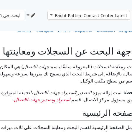
日本語
•
français
•
한국어
•
español
•
Deutsch
•
Engli
جهة البحث عن السجلات ومعاينتها
حث ومعاينة السجلات
(المعروفة سابقًا باسم
جهات الاتصال
) هي المكان
صال، بالإضافة إلى شريط البحث الذي يسمح لك بفرزها بسرعة وسهولة.
سم من سطح مكتب الوكيل.
حظة
: تمت إزالة ميزة
التصدير/استيراد جهات الاتصال بالجملة
يق مسؤول مركز الاتصال، قسم
استيراد وتصدير جهات الاتصال
.
صفحة الرئيسية
مل الصفحة الرئيسية لقسم البحث ومعاينة السجلات على ثلاث ميزات