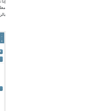
معلو
بالز