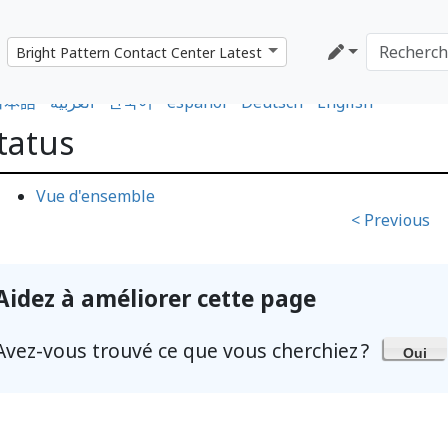
日本語
•
العربية
•
한국어
•
español
•
Deutsch
•
English
tatus
Vue d'ensemble
< Previous
Aidez à améliorer cette page
Avez-vous trouvé ce que vous cherchiez ?
Oui