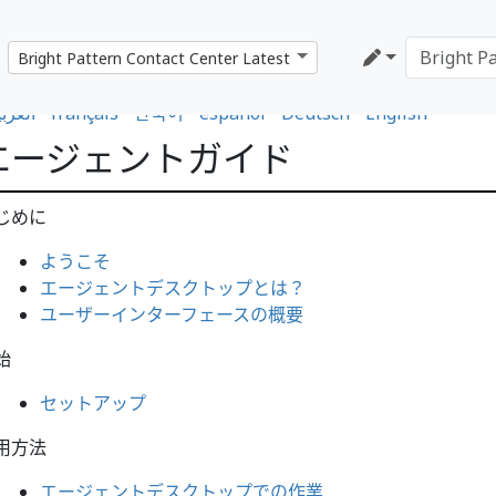
العربي
•
français
•
한국어
•
español
•
Deutsch
•
English
エージェントガイド
じめに
ようこそ
エージェントデスクトップとは？
ユーザーインターフェースの概要
始
セットアップ
用方法
エージェントデスクトップでの作業