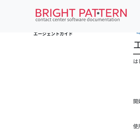
•
ة
エージェントガイド
は
開
使