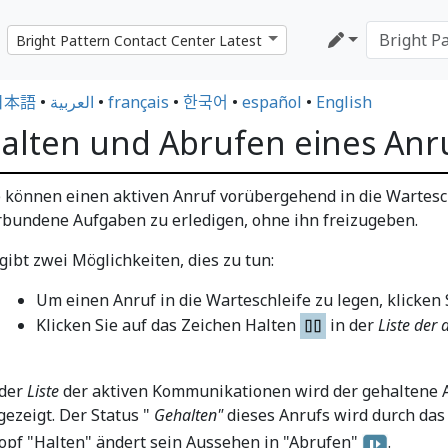
日本語
•
العربية
•
français
•
한국어
•
español
•
English
alten und Abrufen eines Anr
e können einen aktiven Anruf vorübergehend in die Wartesc
rbundene Aufgaben zu erledigen, ohne ihn freizugeben.
 gibt zwei Möglichkeiten, dies zu tun:
Um einen Anruf in die Warteschleife zu legen, klicken 
Klicken Sie auf das Zeichen Halten
in der
Liste der
 der
Liste
der aktiven Kommunikationen wird der gehaltene An
gezeigt. Der Status "
Gehalten"
dieses Anrufs wird durch das
opf "Halten" ändert sein Aussehen in "Abrufen"
.