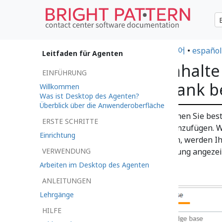
•
日本語
•
العربية
•
français
•
한국어
•
español
Leitfaden für Agenten
So tragen Sie Inhalte
EINFÜHRUNG
Wissensdatenbank b
Willkommen
Was ist Desktop des Agenten?
Überblick über die Anwenderoberfläche
Je nach Ihrer Qualifikation können Sie bes
ERSTE SCHRITTE
bearbeiten und neue Artikel hinzufügen. We
Einrichtung
Wissensdatenbank beizutragen, werden Ihn
VERWENDUNG
Wissen
Kontrollen zur Bearbeitung angezei
Arbeiten im Desktop des Agenten
ANLEITUNGEN
Lehrgänge
HILFE