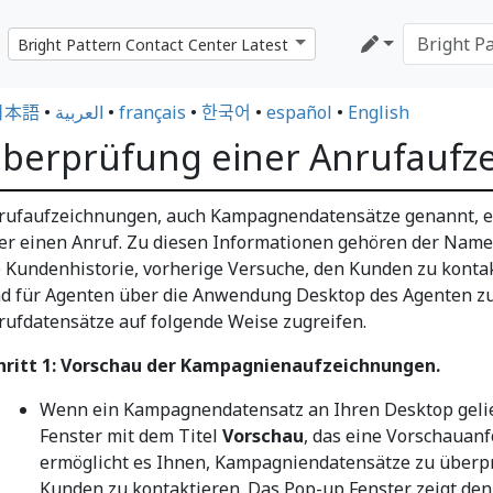
日本語
•
العربية
•
français
•
한국어
•
español
•
English
berprüfung einer Anrufaufz
rufaufzeichnungen, auch Kampagnendatensätze genannt, ent
er einen Anruf. Zu diesen Informationen gehören der Name
e Kundenhistorie, vorherige Versuche, den Kunden zu kont
nd für Agenten über die Anwendung Desktop des Agenten zu
rufdatensätze auf folgende Weise zugreifen.
hritt 1: Vorschau der Kampagnienaufzeichnungen.
Wenn ein Kampagnendatensatz an Ihren Desktop gelief
Fenster mit dem Titel
Vorschau
, das eine Vorschauanf
ermöglicht es Ihnen, Kampagniendatensätze zu überpr
Kunden zu kontaktieren. Das Pop-up Fenster zeigt d