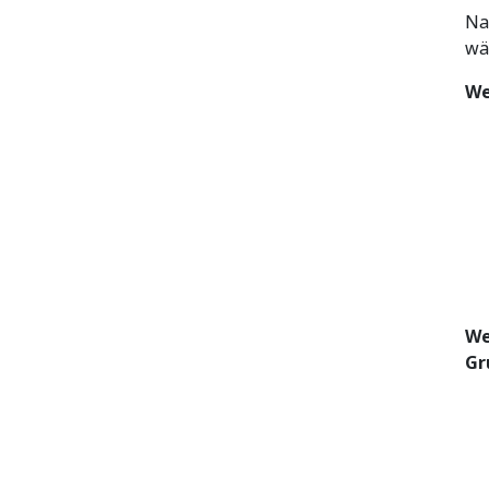
Na
wä
We
We
Gr