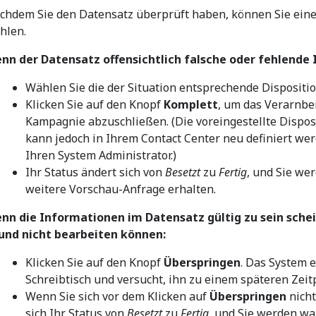
chdem Sie den Datensatz überprüft haben, können Sie ein
hlen.
nn der Datensatz offensichtlich falsche oder fehlende
Wählen Sie die der Situation entsprechende Dispositio
Klicken Sie auf den Knopf
Komplett
, um das Verarnbe
Kampagnie abzuschließen. (Die voreingestellte Disposi
kann jedoch in Ihrem Contact Center neu definiert wer
Ihren System Administrator.)
Ihr Status ändert sich von
Besetzt
zu
Fertig
, und Sie we
weitere Vorschau-Anfrage erhalten.
nn die Informationen im Datensatz gültig zu sein schei
und nicht bearbeiten können:
Klicken Sie auf den Knopf
Überspringen
. Das System 
Schreibtisch und versucht, ihn zu einem späteren Zeitp
Wenn Sie sich vor dem Klicken auf
Überspringen
nicht
sich Ihr Status von
Besetzt
zu
Fertig
, und Sie werden wa