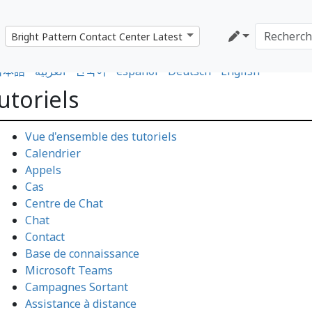
日本語
•
العربية
•
한국어
•
español
•
Deutsch
•
English
utoriels
Vue d'ensemble des tutoriels
Calendrier
Appels
Cas
Centre de Chat
Chat
Contact
Base de connaissance
Microsoft Teams
Campagnes Sortant
Assistance à distance