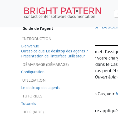
•
日本語
•
العربية
•
한국어
•
español
•
Deutsc
Guide de l'agent
Cas Status
INTRODUCTION
Bienvenue
Qu'est-ce que Le desktop des agents ?
Le desktop des agents vous permet d'assi
Présentation de l'interface utilisateur
utilisé pour organiser et classer votre charg
activités pour les changements dans le Cas
DÉMARRAGE (DÉMARAGE)
des modifications de l'état d'un cas peut êtr
Configuration
passe de
Nouveau
à
Ouvert
ou d'
Ouvert
à
An 
UTILISATION
suivi.
Le desktop des agents
Pour plus d'informations sur les Cas, voir
I
TUTORIELS
et d'aperçu des dossiers
.
Tutoriels
Les statuts suivants peuvent être appliqué
HELP (AIDE)