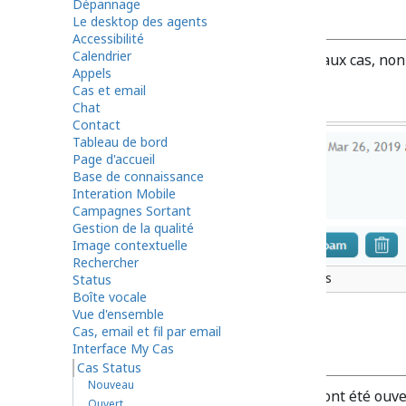
Dépannage
Nouveau
Le desktop des agents
Accessibilité
Calendrier
Ce statut s'applique aux nouveaux cas, non
Appels
Cas et email
Chat
Contact
Tableau de bord
Page d'accueil
Base de connaissance
Interation Mobile
Campagnes Sortant
Gestion de la qualité
Image contextuelle
Rechercher
Le
Nouveau
Status du Cas
Status
Boîte vocale
Vue d'ensemble
Cas, email et fil par email
Ouvert
Interface My Cas
Cas Status
Nouveau
Ce Status concerne les Cas qui ont été ouv
Ouvert