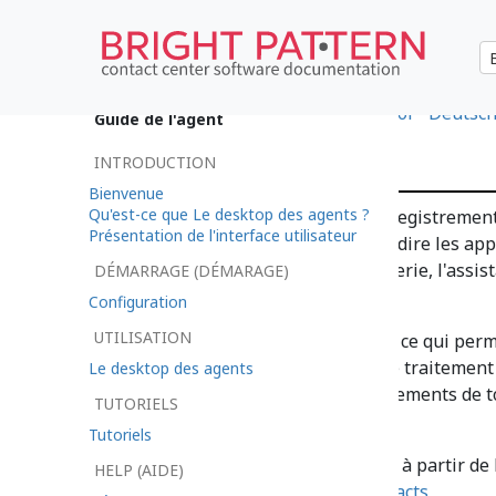
•
日本語
•
العربية
•
한국어
•
español
•
Deutsc
Guide de l'agent
Activités
INTRODUCTION
Bienvenue
Qu'est-ce que Le desktop des agents ?
L'onglet Activités stocke les enregistremen
Présentation de l'interface utilisateur
types de conversations (c'est-à-dire les app
les interactions avec la messagerie, l'assist
DÉMARRAGE (DÉMARAGE)
par votre centre de contact.
Configuration
UTILISATION
Les activités sont consultables, ce qui pe
informations, même pendant le traitement d
Le desktop des agents
intégrés affichent les enregistrements de to
TUTORIELS
pour le contact sélectionné.
Tutoriels
L'onglet Activités est accessible à partir de
HELP (AIDE)
enregistrements > Onglet Contacts