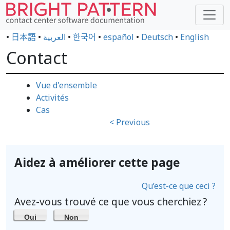
•
日本語
•
العربية
•
한국어
•
español
•
Deutsch
•
English
Contact
Vue d'ensemble
Activités
Cas
< Previous
Aidez à améliorer cette page
Qu’est-ce que ceci ?
Avez-vous trouvé ce que vous cherchiez ?
Oui
Non