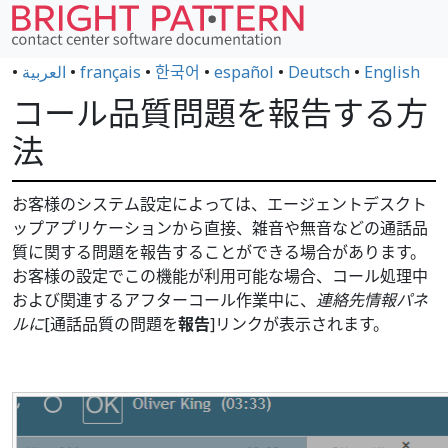
•
العربية
•
français
•
한국어
•
español
•
Deutsch
•
English
コール品質問題を報告する方
法
お客様のシステム設定によっては、エージェントデスクト
ップアプリケーションから直接、雑音や無音などの通話品
質に関する問題を報告することができる場合があります。
お客様の設定でこの機能が利用可能な場合、コール処理中
および関連するアフターコール作業中に、
連絡先情報パネ
ルに
[通話品質の問題を
報告
]リンクが表示されます。