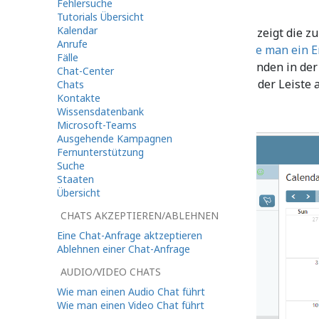
Fehlersuche
Tutorials Übersicht
Kalendar
Ein Panel auf der rechten Seite zeigt die 
Anrufe
an, ähnlich denen, die unter
Wie man ein E
Fälle
Kontaktinformationen Ihres Kunden in der
Chat-Center
werden diese Informationen in der Leiste 
Chats
Kontakte
Wissensdatenbank
Microsoft-Teams
Ausgehende Kampagnen
Fernunterstützung
Suche
Staaten
Übersicht
CHATS AKZEPTIEREN/ABLEHNEN
Eine Chat-Anfrage aktzeptieren
Ablehnen einer Chat-Anfrage
AUDIO/VIDEO CHATS
Wie man einen Audio Chat führt
Wie man einen Video Chat führt