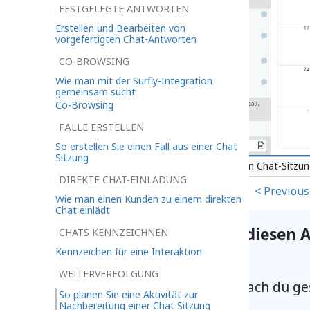
FESTGELEGTE ANTWORTEN
Erstellen und Bearbeiten von
vorgefertigten Chat-Antworten
CO-BROWSING
Wie man mit der Surfly-Integration
gemeinsam sucht
Co-Browsing
FÄLLE ERSTELLEN
So erstellen Sie einen Fall aus einer Chat
Sitzung
Folgeaktivitäten können aus aktiven Chat-Sitzu
DIREKTE CHAT-EINLADUNG
< Previous
Wie man einen Kunden zu einem direkten
Chat einlädt
Sie können helfen, diesen A
CHATS KENNZEICHNEN
Kennzeichen für eine Interaktion
WEITERVERFOLGUNG
Hast du gefunden, wonach du ge
So planen Sie eine Aktivität zur
Nachbereitung einer Chat Sitzung