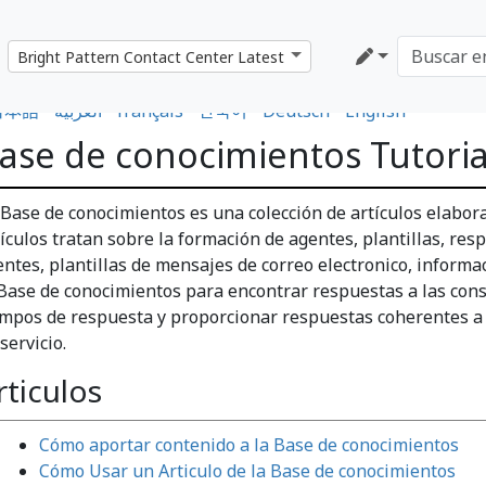
日本語
•
العربية
•
français
•
한국어
•
Deutsch
•
English
ase de conocimientos Tutoria
 Base de conocimientos es una colección de artículos elabora
tículos tratan sobre la formación de agentes, plantillas, re
ientes, plantillas de mensajes de correo electronico, inform
 Base de conocimientos para encontrar respuestas a las consu
empos de respuesta y proporcionar respuestas coherentes a l
servicio.
rticulos
Cómo aportar contenido a la Base de conocimientos
Cómo Usar un Articulo de la Base de conocimientos