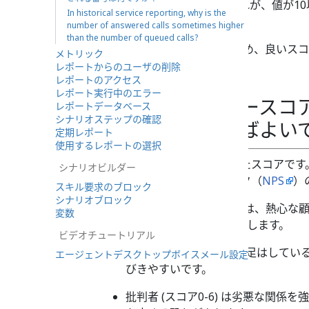
与された可能性があります。それが、値が1
In historical service reporting, why is the
ックは正しく表示されます。
number of answered calls sometimes higher
than the number of queued calls?
12.6が 10より高い数値であるため、良い
メトリック
レポートからのユーザの削除
レポートのアクセス
レポート実行中のエラー
ネットプロモータースコ
レポートデータベース
シナリオステップの確認
合、どう解釈すればよい
定期レポート
使用するレポートの選択
これは、批判者により付けられたスコアです
シナリオビルダー
ネットプロモーターネットワーク（
NPS
）
スキル要求のブロック
シナリオブロック
推奨者（スコア9〜10）は、熱心な
変数
ビスを勧め、成長を促進します。
ビデオチュートリアル
中立者 (スコア 7-8) は満足はし
エージェントデスクトップボイスメール設定
びきやすいです。
批判者 (スコア0-6) は劣悪な関