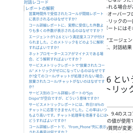
対話レコード
ントなし
という対話結果が付けられる場合が
レポートの解釈
タイムアウト
を通って、第三者のオーバーフ
営業時間外で受信されたコールが間隔レポート
に表示されるのはなぜですか?
これらのコールは、処理済みメトリックの一
コール詳細レポートに、実際に受信した件数よ
数受信した場合、コール詳細レポートにはそ
りも多くの件数が表示されるのはなぜですか？
エージェントが12.6 という満足度スコアが付け
レポート目的で“処理済み“または“エージェ
られました。このメトリックをどのように解釈
ル詳細レポートを実行するときに、対話結果 
すればよいですか?
す。
ネットプロモータースコアがマイナスである場
合、どう解釈すればよいですか？
サービスメトリックレポートで“放棄されたコー
ル” メトリックがゼロになっているのはなぜです
か?全てのコール/チャットが処理されない場合、
エージェントが12.6 と
放棄されたコール/チャットがないのはなぜです
れました。このメトリッ
か?
サービス別のコール詳細レポートの“Sys
ばよいですか?
Dispo”が空白ですが、どういう意味ですか?
サービスメトリックレポートには、昨日18％の
チャットに応答できませんでした。この率はいつ
一般的に、スコアが1〜10の場合、9.4のス
もより高いです。チャット処理率を改善するには
点“の基準を使う場合）。 10以上の値が使
どうすればよいですか?
コール詳細レポートで、"From_Phone"列に表示
合、対象のエージェントが調査の質問が変更
される番号は何ですか？