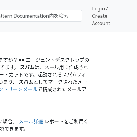
Login /
Create
Account
すか？ == エージェントデスクトップの
できます。
スパム
は、メール用に作成され
ートカットです。起動されるスパムフィ
つまり、
スパム
としてマークされたメー
トリー > メール
で構成されたメールア
い場合、
メール詳細
レポートをご利用く
認できます。