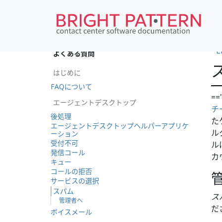
•
E
よくある質問
はじめに
FAQについて
=
エージェントデスクトップ
チ
後処理
た
エージェントデスクトップヘルパーアプリケ
ル
ーション
受付不可
ル
発信コール
カ
キュー
コールの拒否
サービスの選択
スパム
ス
管理者へ
だ
ボイスメール