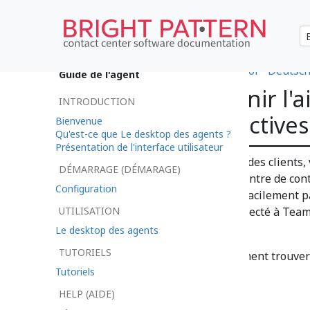
•
日本語
•
العربية
•
한국어
•
español
•
Deutsc
Guide de l'agent
Comment obtenir l'ai
INTRODUCTION
d'interactions actives
Bienvenue
Qu'est-ce que Le desktop des agents ?
Présentation de l'interface utilisateur
Pendant que vous chattez avec des clients
DÉMARRAGE (DÉMARAGE)
de l'aide à un expert. Si votre centre de co
Configuration
communications, vous pouvez facilement pa
UTILISATION
à la recherche d'un expert connecté à Team
le problème du client.
Le desktop des agents
TUTORIELS
Cet article vous montrera comment trouver 
Tutoriels
chat personnel.
HELP (AIDE)
Procédure