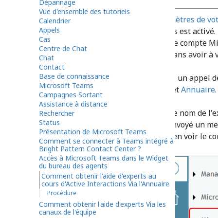
Dépannage
Vue d'ensemble des tutoriels
Accédez à vos
Paramètres de votr
Calendrier
Appels
que Microsoft Teams est activé. 
Cas
êtes connecté à votre compte Mi
Centre de Chat
les experts Teams sans avoir à 
Chat
Contact
Base de connaissance
Lorsque vous traitez un appel d
Microsoft Teams
client, ouvrez l'onglet
Annuaire
.
Campagnes Sortant
Assistance à distance
Si vous connaissez le nom de l'
Rechercher
Status
vous lui avez déjà envoyé un me
Présentation de Microsoft Teams
Teams Chats
pour en voir le co
Comment se connecter à Teams intégré à
Bright Pattern Contact Center ?
Accès à Microsoft Teams dans le Widget
du bureau des agents
Comment obtenir l'aide d'experts au
cours d'Active Interactions Via l'Annuaire
Procédure
Comment obtenir l'aide d'experts Via les
canaux de l'équipe