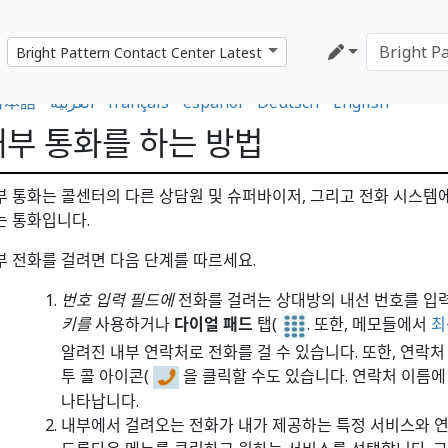
日本語
•
العربية
•
français
•
español
•
Deutsch
•
English
내부 통화를 하는 방법
부 통화는 콜센터의 다른 상담원 및 슈퍼바이저, 그리고 전화 시스템에
는 통화입니다.
부 전화를 걸려면 다음 단계를 따르세요.
번호 입력 필드에
전화를 걸려는 상대방의 내선 번호를 입
키를
사용하거나
다이얼 패드
탭(
. 또한, 메모들에서
최
알려진 내부 연락처로 전화를 걸 수 있습니다. 또한, 연락
투 콜 아이콘(
을 클릭할 수도 있습니다. 연락처 이름에
나타납니다.
내부에서 걸려오는 전화가 내가 제공하는 특정 서비스와 