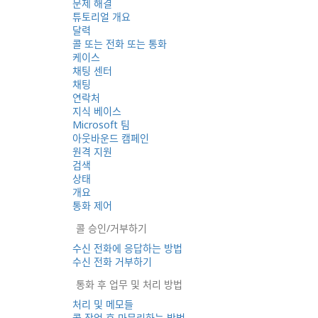
문제 해결
튜토리얼 개요
달력
콜 또는 전화 또는 통화
케이스
채팅 센터
채팅
연락처
지식 베이스
Microsoft 팀
아웃바운드 캠페인
원격 지원
검색
상태
개요
통화 제어
콜 승인/거부하기
수신 전화에 응답하는 방법
수신 전화 거부하기
통화 후 업무 및 처리 방법
처리 및 메모들
콜 작업 후 마무리하는 방법