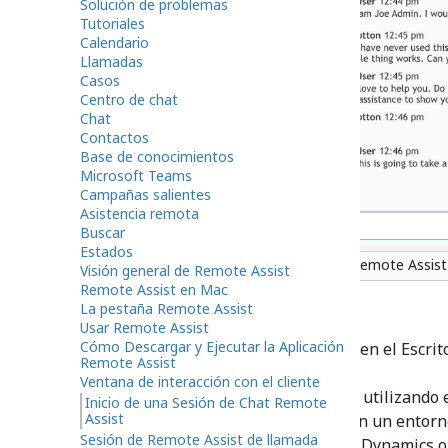
Solución de problemas
Tutoriales
Calendario
Llamadas
Casos
Centro de chat
Chat
Contactos
Base de conocimientos
Microsoft Teams
Campañas salientes
Asistencia remota
Buscar
Estados
Boton de Remote Assist
Visión general de Remote Assist
Remote Assist en Mac
La pestaña Remote Assist
Usar Remote Assist
Cómo Descargar y Ejecutar la Aplicación
A
Asistencia remota
en el Escrit
Remote Assist
Contextual
.
Ventana de interacción con el cliente
Nota: Si está utilizando 
Inicio de una Sesión de Chat Remote
Assist
incrustado en un entorn
Sesión de Remote Assist de llamada
ServiceNow, Dynamics o 