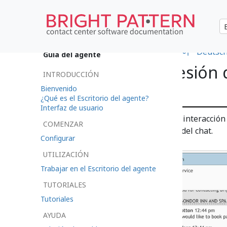
•
日本語
•
العربية
•
français
•
한국어
•
Deutsc
Guía del agente
Inicio de una Sesión
INTRODUCCIÓN
Assist
Bienvenido
¿Qué es el Escritorio del agente?
Interfaz de usuario
Cuando maneje una interacción d
COMENZAR
Remote
Assist
del chat.
Configurar
UTILIZACIÓN
Trabajar en el Escritorio del agente
TUTORIALES
Tutoriales
AYUDA