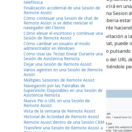
telefónica
remota se abrirá en un
Finalización accidental de una Sesión de
Remote Assist
Si se encuentra en una Sesion de
Cómo continuar una Sesión de chat de
Invitacion remota deberia estar 
Remote Assist si se debe reiniciar el
para enviar a su cliente haciend
navegador del Cliente
Cómo elevar el escritorio y continuar una
Nota: Si la URL de invitación a 
Sesión de Remote Assist
cuadro de texto de chat, puede 
Cómo cambiar un usuario al modo
administrador en Windows
copiando y pegando o pulsando
Cómo Usar las Teclas Enviar Durante una
Sesión de Asistencia Remota
Portapapeles
al lado del URL
d
Dejar una Sesión de Remote Assist
Portapapeles, permitiéndole peg
Varios agentes en una Sesión de Remote
listo.
Assist
Múltiples Sesiones de Remote Assist
Navegación por las Pantallas de
Supervisión Disponibles en una Sesión de
Asistencia Remota
Nuevo Pin o URL en una Sesión de
Remote Assist
Vista de la ventana de Remote Assist
Historial de Actividad de Remote Assist
Remote Assist dentro de una Sesión CRM
Transferir una Sesión de Remote Assist a