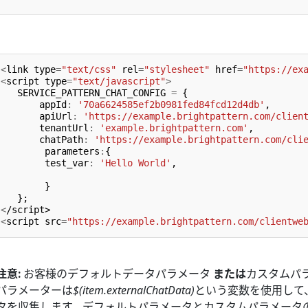
<
link
type
=
"text/css"
rel
=
"stylesheet"
href
=
"https://ex
<
script
type
=
"text/javascript"
>
SERVICE_PATTERN_CHAT_CONFIG
=
{
appId
:
'70a6624585ef2b0981fed84fcd12d4db'
,
apiUrl
:
'https://example.brightpattern.com/clien
tenantUrl
:
'example.brightpattern.com'
,
chatPath
:
'https://example.brightpattern.com/cli
parameters
:
{
test_var
:
'Hello World'
,
}
};
<
/script>
<
script
src
=
"https://example.brightpattern.com/clientwe
注意:
お客様のデフォルトデータパラメータ
または
カスタムパ
パラメーターは
$(item.externalChatData)
という変数を使用して
タを収集します。デフォルトパラメータとカスタムパラメータの両方