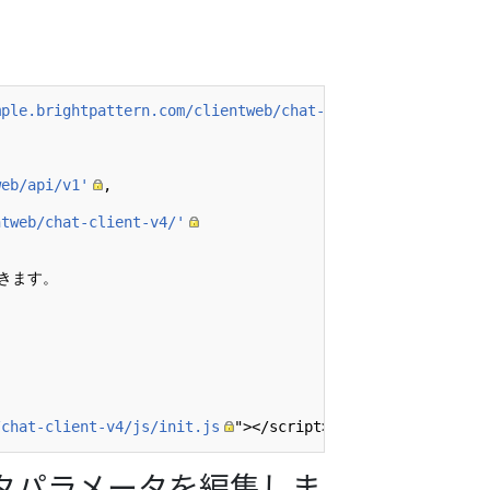
mple.brightpattern.com/clientweb/chat-client-v4/css/form
web/api/v1'
,

ntweb/chat-client-v4/'
きます。

/chat-client-v4/js/init.js
ータパラメータを編集しま