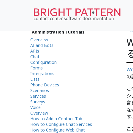
•
E
Administration Tutorials
Overview
AI and Bots
APIs
Chat
Configuration
Forms
W
Integrations
の
Lists
Phone Devices
こ
Scenarios
シ
Services
Surveys
含
Voice
な
Overview
す
How to Add a Contact Tab
How to Configure Chat Services
こ
How to Configure Web Chat