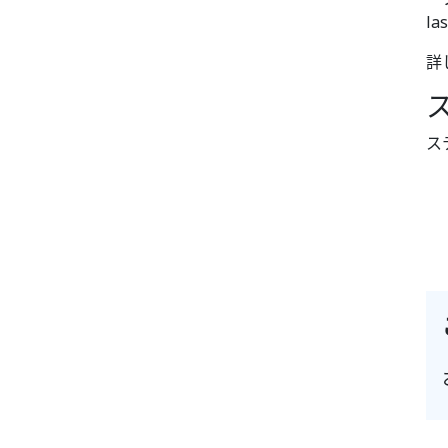
l
詳
ス