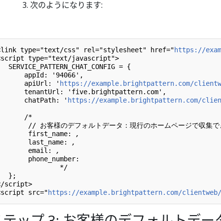
次のようになります:
<link type="text/css" rel="stylesheet" href="
https://exa
<script type="text/javascript">

   SERVICE_PATTERN_CHAT_CONFIG = {

       appId: '94066',

       apiUrl: '
https://example.brightpattern.com/client
       tenantUrl: 'five.brightpattern.com',

       chatPath: '
https://example.brightpattern.com/clie
       /*        

        // お客様のデフォルトデータ：現行のホームページで収集で
        first_name: 
,
        last_name: 
,
        email: 
,
        phone_number: 
		*/

  };

</script>

<script src="
https://example.brightpattern.com/clientweb
ステップ 3: お客様のデフォルトデ