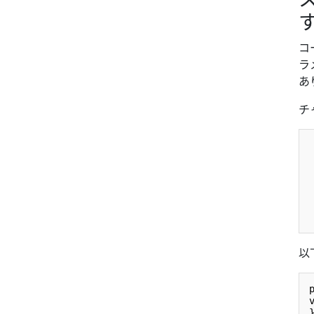
コ
ラ
あ
チ
以