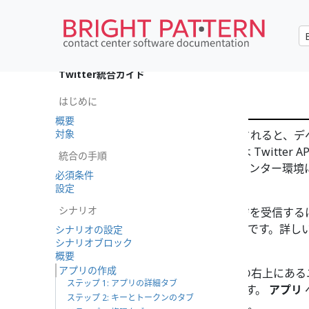
•
English
Twitter統合ガイド
アプリの作成
はじめに
概要
対象
デベロッパーアカウントが承認
されると、デ
なければなりません。アプリには Twitter A
統合の手順
は、Bright Patternコンタクトセンター環
必須条件
要です。
設定
シナリオ
Twitterからwebhookメッセージを受信
ウントアクティビティ APIが必要です。詳
シナリオの設定
シナリオブロック
イト
をご覧ください。
概要
アプリの作成
アプリを作成するには、ページの右上にある
ステップ 1: アプリの詳細タブ
メニューから
アプリ
を選択します。
アプリ
ステップ 2: キーとトークンのタブ
アプリ作成ページ
へ移動します。