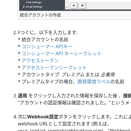
統合アカウントの作成
Fつぐに、以下を入力します:
* 統合アカウントの名前
*
コンシューマー APIキー
*
コンシューマー API キーシークレット
*
アクセストークン
*
アクセストークンシークレット
* アカウントタイプ:
プレミアム
または
企業用
* プレミアムタイプの場合、
開発環境ラベル
の名前
適用
をクリックし入力された情報を保存した後 、
接
"アカウントの認証情報は確認されました。"というメ
次に
Webhook設定
ボタンをクリックします。これに
webhook URLとして設定されます (例えば、
your_contact_center.brightpattern.com