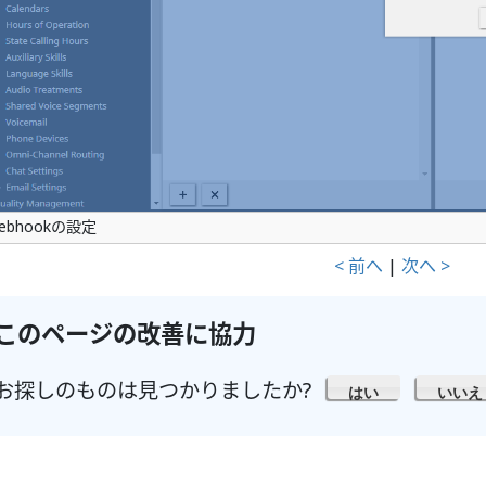
ebhookの設定
< 前へ
|
次へ >
このページの改善に協力
お探しのものは見つかりましたか?
はい
いいえ