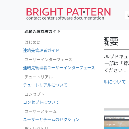
•
English
連絡先管理者ガイド
チュートリアル概要
はじめに
連絡先管理者ガイド
Bright Pattern Contact Cent
ユーザーインターフェース
ートリアルが含まれており、その一部は「
管
連絡先管理者ユーザーインターフェース
れています。詳しくは以下をご覧ください：
チュートリアル
管理者向けチュートリアルについて
チュートリアルについて
設定クイックスタート
コンセプト
コンセプトについて
ユーザーとチーム
ユーザーとチームのセクション
ディレクトリ