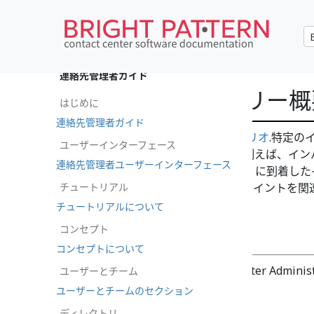
•
English
連絡先管理者ガイド
シナリオエントリー概
はじめに
連絡先管理者ガイド
自動対話処理のロジックは
シナリオ
.特定の
ユーザーインターフェース
は、特定のアクセス
ポイント
（例えば、イン
連絡先管理者ユーザーインターフェース
チャットの場合はウェブページ）に到着した
チュートリアル
す。特定のシナリオとアクセスポイントを関
ントリーと
呼ばれる。
チュートリアルについて
コンセプト
セクション
コンセプトについて
次のセクションは、Contact Center Adm
ユーザーとチーム
トリー」にあります。
ユーザーとチームのセクション
ディレクトリ