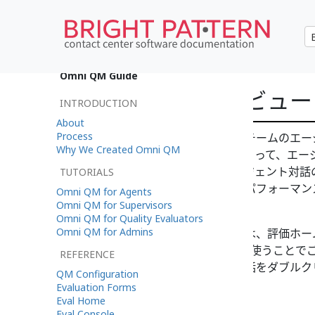
•
English
Omni QM Guide
対話と評価のレビュー
INTRODUCTION
About
Process
スーパーバイザーは、担当するチームのエー
Why We Created Omni QM
す。対話をレビューすることによって、エー
す。品質評価者が実行したエージェント対話
TUTORIALS
パーバイザーはエージェントのパフォーマン
Omni QM for Agents
を抽出できます。
Omni QM for Supervisors
Omni QM for Quality Evaluators
Omni QM for Admins
レビューする対話を検索するには、評価ホー
された検索
,
独自の検索の生成
を使うことで
REFERENCE
果が表示されたら、ご希望の対話をダブルク
QM Configuration
ブに対話がポップされます。
Evaluation Forms
Eval Home
Eval Console