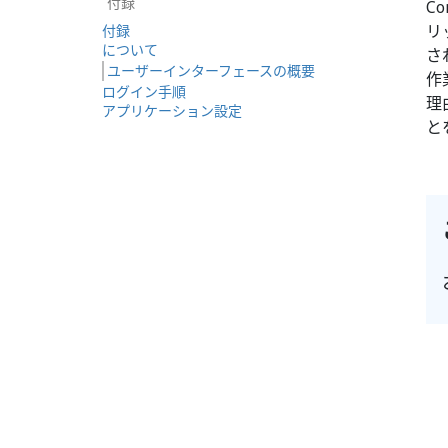
付録
C
リ
付録
について
さ
ユーザーインターフェースの概要
作
ログイン手順
理
アプリケーション設定
と