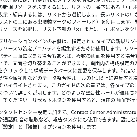
の新規リソースを設定するには、リストの一番下にある「
+」
表示・編集するには、リストから選択します。長いリストの中
リストの上にある虫眼鏡マークのフィールド）を使用します。
リソースを選択し、リスト下部の「
x
」または
「-」
ボタンをク
プリケーションペインの右側は、指定されたタイプの新規リソ
リソースの設定プロパティを編集するために使用します。リソ
パティ画面に収まる場合もあれば、複数の画面を使用する場合
とで、画面を切り替えることができます。画面内の構成設定の
をクリッ クして構成データベースに変更を保存します。特定の
意性や値範囲などのデータ整合性ルールの1つ以上に違反する
でハイライトされます。このガイドの次の章では、各タイプの
について詳しく説明します。どのような整合性ルールが適用さ
してください。
リセット
ボタンを使用すると、現在の画面で行
ンタクトセンター設定に加えて、Contact Center Adminis
や通話録 音の聴取など、報告タスクにも使用できます。設定
［
設定］
と［
報告］
オプションを使用します。