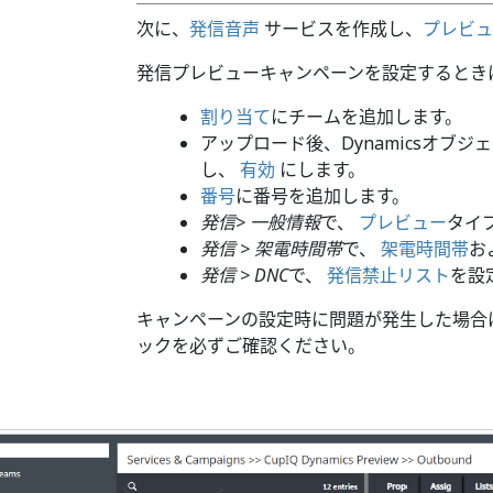
次に、
発信音声
サービスを作成し、
プレビュ
発信プレビューキャンペーンを設定するとき
割り当て
にチームを追加します。
アップロード後、Dynamicsオブジ
し、
有効
にします。
番号
に番号を追加します。
発信> 一般情報
で、
プレビュー
タイ
発信 > 架電時間帯
で、
架電時間帯
お
発信 > DNC
で、
発信禁止リスト
を設
キャンペーンの設定時に問題が発生した場合
ックを必ずご確認ください。