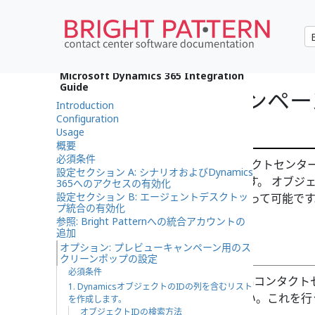
•
English
Microsoft Dynamics 365 Integration
Guide
プレビューキャンペー
Introduction
Configuration
ップの設定
Usage
概要
必須条件
Dynamicsインスタンスをコンタクトセン
設定セクション A: シナリオおよびDynamics
の
オブジェクト
をポップできます。 オブジェ
365へのアクセスの有効化
設定セクション B: エージェントデスクトッ
の IDを
リスト
に入れることによって可能で
プ統合の有効化
いて説明します。
参照: Bright Patternへの統合アカウントの
追加
必須条件
オプション: プレビューキャンペーン用のス
クリーンポップの設定
必須条件
未設定の場合は、Bright Patternコンタ
1. DynamicsオブジェクトのIDの列を含むリスト
るための手順を実行してください。これを行
を作成します。
オブジェクトIDの検索方法