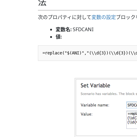
法
次のプロパティに対して
変数の設定
ブロックを
変数名:
SFDCANI
値: