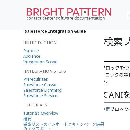
•
English
Salesforce Integration Guide
Salesforce.co
INTRODUCTION
タクトの検索
Purpose
Audience
Integration Scope
このセクションでは、シナリオブロックを使
INTEGRATION STEPS
について説明します。シナリオブロックの詳
Prerequisites
ファレンスガイド
をご覧ください。
Salesforce Classic
Salesforce Lightning
変数の設定を使ってANI
Salesforce Service
TUTORIALS
次のプロパティに対して
変数の設定
ブロック
Tutorials Overview
す。
概要
架電リストのインポートとキャンペーン結果
変数名:
ANI
のエクスポート