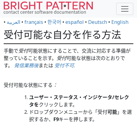
•
العربية
•
français
•
한국어
•
español
•
Deutsch
•
English
受付可能な自分を作る方法
手動で
受付
可能状態にすることで、交流に対応する準備が
整っていることを示す。
受付
可能な状態は次のとおりで
す。
発信業務後
または
受付不可
.
受付可能な状態にする
：
ユーザー・ステータス・インジケータ/セレク
タを
クリックします。
ドロップダウンメニューから「受付
可能
」を選
択するか、
F9
キーを押します。