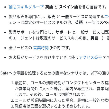
補助スキルグループ
:
英語
と
スペイン語
を含む
言語
です。
製品販売を専門にし、
販売
と
一般
サービスに関連する
エ
ェントは既定のサービススキルの他、
英語
（一部は
スペ
製品サポートを専門とし、
サポート
と
一般
サービスに関
のエージェントは既定のサービススキルの他、
英語
（一
全サービスの
営業時間
(HOP) です。
お客様がサービスを呼び出すときに使う
アクセス番号
で
ll Safeへの電話を処理するための簡単なシナリオは、以下の通
最初に、コールの到着時刻がコンタクトセンターの営
が営業時間外に入った場合、案内が再生され、営業時
します。その後、コールは切断されます。
コールが営業時間内に入った場合、最初に一般的な挨
発信者は言語を選択するよう求められます。