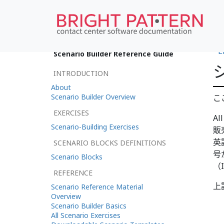
•
E
Scenario Builder Reference Guide
INTRODUCTION
About
Scenario Builder Overview
こ
EXERCISES
A
Scenario-Building Exercises
販
英
SCENARIO BLOCKS DEFINITIONS
号
Scenario Blocks
（
REFERENCE
上
Scenario Reference Material
Overview
Scenario Builder Basics
All Scenario Exercises