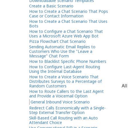
Downloadable Scenario Templates
Create a Basic Scenario
How to Create a Chat Scenario That Pops
Case or Contact Information
How to Create a Chat Scenario That Uses
Bots
How to Configure a Chat Scenario That
Uses a Microsoft Azure Web App Bot
Pizza Flowchart Chat Scenario
Sending Automatic Email Replies to
Customers Who Use the "Leave a
Message" Chat Form
How to Blacklist Specific Phone Numbers
How to Configure Last-Agent Routing
Using the Internal Database
How to Create a Voice Scenario That
Distributes Surveys to a Percentage of
A
Random Customers
How to Route Callers to the Last Agent
and Provide a Voicemail Option
General Inbound Voice Scenario
Redirect Calls Economically with a Single-
Step External Transfer Option
Skill-Based Call Routing with an Auto
Attendant Choice
Use Conversational IVR in a Scenario