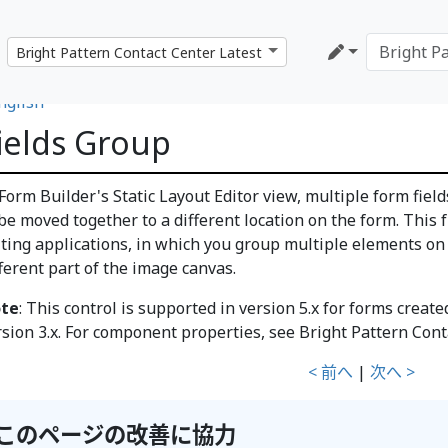
nglish
ields Group
 Form Builder's Static Layout Editor view, multiple form fie
be moved together to a different location on the form. This f
iting applications, in which you group multiple elements on 
fferent part of the image canvas.
te
: This control is supported in version 5.x for forms creat
rsion 3.x. For component properties, see Bright Pattern Co
< 前へ
|
次へ >
このページの改善に協力