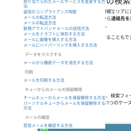
ステップ2：ケースの検索
割り当てられたメールサービスを変更する方
法
希望するケースが
コンテキスト情報
エリアに
返信のコンプライアンス時間
メールの転送方法
ストの横にあるメインメニューから
連絡先を
メールの転送方法
て、すべてのケースを表示します。
新規アウトバンドメールの送信方法
メールをドラフトに保存する方法
または、入力してケースを検索することもで
メールに画像を挿入する方法
メールにハイパーリンクを挿入する方法
ケース」という単語
データをマスクする
ケース番号
メールから機密データを消去する方法
お客様の名前
件名の一部
印刷
名
メールを印刷する方法
姓名
キューからのメールの保留解除
ケース番号がわかっている場合は、検索フィ
チームキューからメールを保留解除する方法
一意であるため、下のリストには1つのケー
パーソナルキューからメールを保留解除する
方法
メールの確認
受信メールを確認する方法