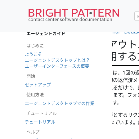
•
العربية
•
français
•
한국어
•
español
•
Deuts
エージェントガイド
フォローアップアウト
はじめに
信にケースを使用する
ようこそ
エージェントデスクトップとは？
ユーザーインターフェースの概要
提供するサービスの種類によっては、1回の
開始
るとは限りません。例えば、最初の返信済メ
セットアップ
を伝え、処理中であることを伝えるだけで、
使用方法
アップメールで伝えることができます。フォ
ーズ済ケースの両方に作成できます。
エージェントデスクトップでの作業
チュートリアル
複数のコミュニケーションを必要とするリク
チュートリアル
ケースと
スレッドに関連付けられて
います。
い。
ケース、メール、スレッド
.
ヘルプ