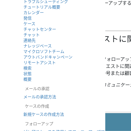
トラブルシューティング
メ
モ
: 最近送信した返信をフォローアップする
チュートリアル概要
な場合があります。
カレンダー
発信
開いたケースから
ケース
チャットセンター
チャット
ステップ1: リクエスト
連絡先
ナレッジベース
る
マイクロソフトチーム
アウトバンドキャンペーン
特定のカスタマーリクエストのフォローアッ
リモートアシスト
がすべて揃ったら、まずこのリクエストに関
検索
ケースを検索するには、ケース番号または顧
状態
概要
ケースを表示するには、
有効なコミュニケー
メールの承認
スを
選択します。
メールの承認方法
ケースの作成
新規ケースの作成方法
フォローアップ