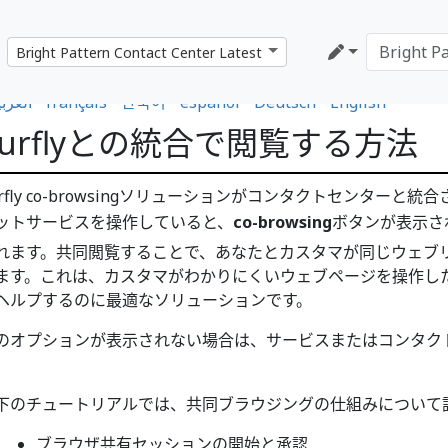
العربي
•
français
•
한국어
•
español
•
Deutsch
•
English
Surflyとの統合で閲覧する方法
urfly co-browsingソリューションがコンタクトセンター
ットサービスを操作していると、
co-browsing
ボタンが表示さ
れます。共同閲覧することで、あなたとカスタマが同じウェブ
ます。これは、カスタマがわかりにくいウェブページを操作し
ヘルプするのに最適なソリューションです。
のオプションが表示されない場合は、サービスまたはコンタク
。
下のチュートリアルでは、共同ブラウジングの仕組みについて
ブラウザ共有セッションの開始と承認