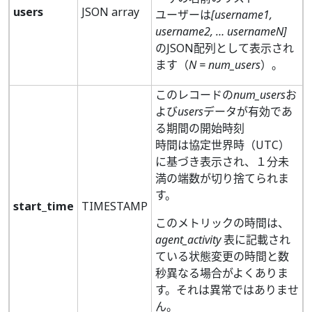
users
JSON array
ユーザーは
[username1,
username2, … usernameN]
のJSON配列として表示され
ます（
N = num_users
）。
このレコードの
num_users
お
よび
users
データが有効であ
る期間の開始時刻
時間は協定世界時（UTC）
に基づき表示され、１分未
満の端数が切り捨てられま
す。
start_time
TIMESTAMP
このメトリックの時間は、
agent_activity
表に記載され
ている状態変更の時間と数
秒異なる場合がよくありま
す。それは異常ではありませ
ん。