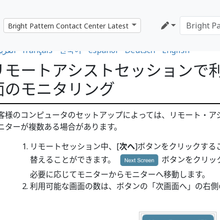
العربي
•
français
•
한국어
•
español
•
Deutsch
•
English
リモートアシストセッションで
面のモニタリング
客様のコンピュータのセットアップによっては、リモート・ア
ニターが複数ある場合があります。
リモートセッション中、[
次へ
]ボタンをクリックする
替えることができます。
ボタンをクリッ
必要に応じてモニターからモニターへ移動します。
利用可能な画面の数は、ボタンの「次画面へ」の右側