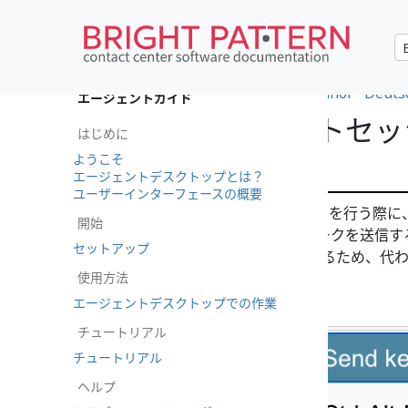
•
العربية
•
français
•
한국어
•
español
•
Deuts
エージェントガイド
リモートアシストセッ
はじめに
の使用方法
ようこそ
エージェントデスクトップとは？
ユーザーインターフェースの概要
リモートアシスト(RA)セッションを行う際
開始
可能性のある特定のキーストロークを送信する必要
セットアップ
除など)。このような事態を避けるため、代
使用方法
。
エージェントデスクトップでの作業
チュートリアル
チュートリアル
ヘルプ