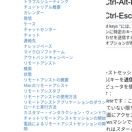
トラブルシューティング
チュートリアル概要
カレンダー
発信
ケース
"Send keys "
チャットセンター
マシンに特定のキ
チャット
み合わせを送信す
連絡先
まなオプションが
ナレッジベース
マイクロソフトチーム
アウトバンドキャンペーン
リモートアシスト
検索
顧客とのリモートアシストセッシ
状態
クボックスの左にある[キーを
送
リモートアシストの概要
Macのリモートアシスト
顧客がWindowsコンピュータ
リモートアシスタブ
オプションがあります：
リモートアシストの使用方法
Ctrl + Alt + Delete
です：こ
リモートアシストアプリケーションのダウン
ロードと実行方法
シンが昇格していない限
カスタマー・インタラクション・ウィンドウ
Switch User
画面にアクセ
チャットリモートアシストセッションの開始
顧客のWindowsマシン
電話によるリモートアシストセッションの開
始
Ctrl + Esc
：これは
スター