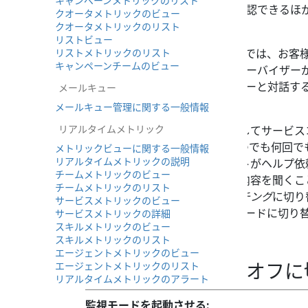
キャンペーンメトリックのリスト
は、チャットの内容が確認できるほ
クオータメトリックのビュー
ャットできます。
クオータメトリックのリスト
リストビュー
リストメトリックのリスト
バージイン
- このモードでは、お客
キャンペーンチームのビュー
ーの声が聞こえ、スーパーバイザー
ができ、スーパーバイザーと対話す
メールキュー
メールキュー管理に関する一般情報
リアルタイムメトリック
上記のモードのいずれかを使用してサービス
す。また、同じ対話の途中でいつでも何回で
メトリックビューに関する一般情報
リアルタイムメトリックの説明
えば、対話が困難でエージェントがヘルプ依
チームメトリックのビュー
は、まず
モニター
モードで通話内容を聞くこ
チームメトリックのリスト
ェントに指示をだすために
コーチング
に切り
サービスメトリックのビュー
に参加するために'
バージイン
モードに切り
サービスメトリックの詳細
スキルメトリックのビュー
スキルメトリックのリスト
エージェントメトリックのビュー
監視モードをオン/オフに
エージェントメトリックのリスト
リアルタイムメトリックのアラート
監視モードを起動させる: