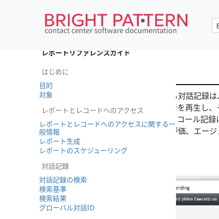
•
English
レポートリファレンスガイド
コール記録
はじめに
目的
対象
コール記録に関連付けられている対話記録は
をクリックすると、コールの録音を再生し、
レポートとレコードへのアクセス
が提供したメモを確認できます。コール記録
レポートとレコードへのアクセスに関する一
エージェントパフォーマンスの評価、エージ
般情報
レポート生成
ーにとって便利な機能です。
レポートのスケジューリング
対話記録
対話記録の検索
検索基準
検索結果
グローバル対話ID