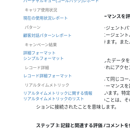
バーチャルキュー(コールバック)レポート
キャリア使用状況
ステップ 2: エージェントパフォーマンスを
現在の使用状況レポート
パターン
コンタクトセンターの設定でエージェントパ
いる場合、選択したコール中のエージェント
顧客対話パターンレポート
いずれかにおいて1〜9で評価できます。ま
キャンペーン結果
トを入力することもできます。
詳細フォーマット
シンプルフォーマット
評価
ボタンをクリックし、入力したデータを
トは保存され、他のユーザーもそれにアクセ
レコード詳細
レコード詳細フォーマット
コールの全てのセグメントに対して同じコー
リアルタイムメトリック
処理した各エージェントのパフォーマンスを
は、
次へ
および
前へ
ボタンを使います。特
リアルタイムメトリックに関する情報
リアルタイムメトリックのリスト
ジにコールの評価カテゴリがないことは、そ
ションに接続されたことを意味します。
ステップ 3: 記録と関連する評価 /コメント