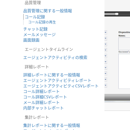
品質管理
品質管理に関する一般情報
コール記録
コール記録の再生
チャット記録
メールメッセージ
画面録画
エージェントタイムライン
エージェントアクティビティの検索
詳細レポート
詳細レポートに関する一般情報
エージェントアクティビティレポート
エージェントアクティビティCSVレポート
コール詳細レポート
コール詳細CSVレポート
メール詳細レポート
記録の再生と評価
内部チャットレポート
集計レポート
集計レポートに関する一般情報
コール記録の再生