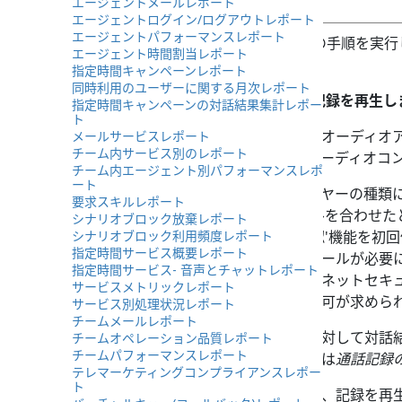
エージェントメールレポート
エージェントログイン/ログアウトレポート
エージェントパフォーマンスレポート
コール記録を再生するには、次の手順を実行
エージェント時間割当レポート
指定時間キャンペーンレポート
同時利用のユーザーに関する月次レポート
ステップ 1:
をクリックし、記録を再生し
指定時間キャンペーンの対話結果集計レポー
ト
対応する対話記録の横にオーディオ
メールサービスレポート
チーム内サービス別のレポート
ページが開き、標準のオーディオコ
チーム内エージェント別パフォーマンスレポ
ート
使用するメディアプレーヤーの種類に
要求スキルレポート
の録音
エリアにカーソルを合わせた
シナリオブロック放棄レポート
シナリオブロック利用頻度レポート
ラウザで'通話記録の確認'機能を初
指定時間サービス概要レポート
（拡張機能）のインストールが必要
指定時間サービス- 音声とチャットレポート
リケーションのインターネットセキ
サービスメトリックレポート
ィアプレーヤーの使用許可が求めら
サービス別処理状況レポート
チームメールレポート
エージェントがコールに対して対話
チームオペレーション品質レポート
チームパフォーマンスレポート
トを付けた場合、それらは
通話記録
テレマーケティングコンプライアンスレポー
ト
再生ボタンをクリックし、記録を再