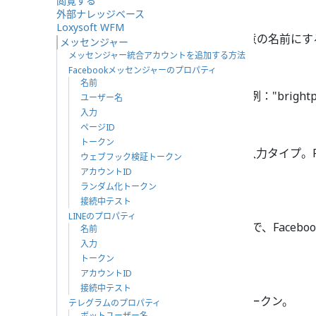
閲覧する
名前
外部ナレッジベース
Loxysoft WFM
この統合アカウントの名前（任意の名前にす
メッセンジャー
メッセンジャー統合アカウントを追加する方法
ユーザー名
Facebookメッセンジャーのプロパティ
名前
Facebookページのユーザー名（例："brightp
ユーザー名
入力
入力
ページID
トークン
メッセンジャー統合カウントの入力タイプ。Fa
ウェブフック検証トークン
Facebookを
選択済。
アカウントID
ランダム化トークン
ページID
接続中テスト
LINEのプロパティ
FacebookページのID（文字列）で、Facebo
名前
ています。
入力
トークン
トークン
アカウントID
接続中テスト
Facebookページのアクセス・トークン。
テレグラムのプロパティ
ボットユーザー名