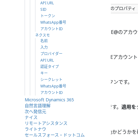
API URL
LINEメッセンジャー統合アカウントのプロパティ
SID
トークン
名前
WhatsApp番号
アカウントID
統合アカウントの名前です（LINE@のアカ
ネクスモ
名前
入力
入力
プロバイダー
連携アカウントの入力です。LINEアカウント
API URL
認証タイプ
トークン
キー
シークレット
LINEアカウントのアクセストークンです。
WhatsApp番号
アカウントID
アカウントID
Microsoft Dynamics 365
自然言語理解
このアカウントに固有の識別子です。
適用を
次へ発信元
ナイス
接続中テスト
リモートアシスタンス
ライトナウ
認証情報をテストし、接続が有効かどうかを
セールスフォース・ドットコム