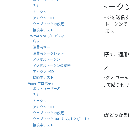
ウェブフック検証トーク
入力
トークン
Facebookがお客様からのメッセージを送信す
アカウントID
バーであることを確認するためのトークンで
ウェブフックの設定
接続中テスト
ランダム化トークンをクリックします。
Twitter v2のプロパティ
アカウントID
名前
消費者キー
消費者シークレット
この統合アカウントの一意の識別子で、
適用
アクセストークン
ランダム化トークン
アクセストークンの秘密
アカウントID
メッセンジャー設定 > ウェブフック > コール
接続中テスト
Viber プロパティ
ョンでFacebookアプリにコピーして貼り付
ボットユーザー名
クンを作成します。
入力
トークン
接続中テスト
アカウントID
ウェブフックの設定
認証情報をテストし、接続が有効かどうかを
ウェブフックURL（ホストとポート）
LINEのプロパティ
接続中テスト